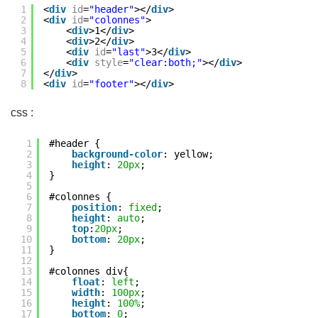
1
<
div
id
=
"header"
></
div
>
2
<
div
id
=
"colonnes"
>
3
<
div
>1</
div
>
4
<
div
>2</
div
>
5
<
div
id
=
"last"
>3</
div
>
6
<
div
style
=
"clear:both;"
></
div
>
7
</
div
>
8
<
div
id
=
"footer"
></
div
>
css :
1
#header {
2
background-color
: yellow;
3
height
: 
20px
;
4
}
5
6
#colonnes {
7
position
: 
fixed
;
8
height
: 
auto
;
9
top
:
20px
;
10
bottom
: 
20px
;
11
}
12
13
#colonnes div{
14
float
: 
left
;
15
width
: 
100px
;
16
height
: 
100%
;
17
bottom
: 
0
;