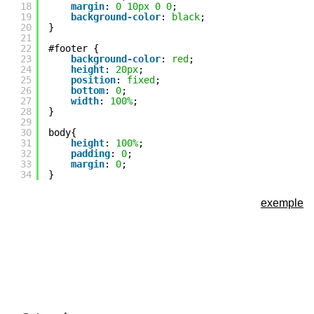
18
margin
: 
0
10px
0
0
;
19
background-color
: 
black
;
20
}
21
22
#footer {
23
background-color
: 
red
;
24
height
: 
20px
;
25
position
: 
fixed
;
26
bottom
: 
0
;
27
width
: 
100%
;
28
}
29
30
body{
31
height
: 
100%
;
32
padding
: 
0
;
33
margin
: 
0
;
34
}
exemple