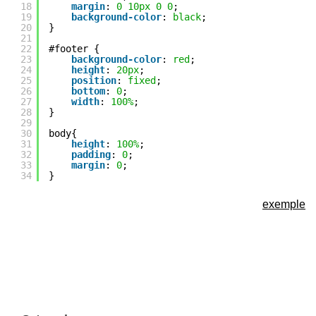
18
margin
: 
0
10px
0
0
;
19
background-color
: 
black
;
20
}
21
22
#footer {
23
background-color
: 
red
;
24
height
: 
20px
;
25
position
: 
fixed
;
26
bottom
: 
0
;
27
width
: 
100%
;
28
}
29
30
body{
31
height
: 
100%
;
32
padding
: 
0
;
33
margin
: 
0
;
34
}
exemple