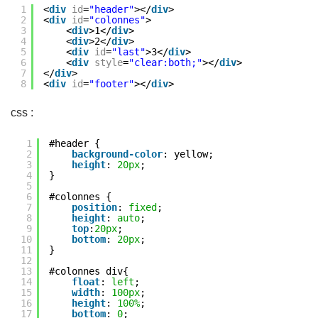
1
<
div
id
=
"header"
></
div
>
2
<
div
id
=
"colonnes"
>
3
<
div
>1</
div
>
4
<
div
>2</
div
>
5
<
div
id
=
"last"
>3</
div
>
6
<
div
style
=
"clear:both;"
></
div
>
7
</
div
>
8
<
div
id
=
"footer"
></
div
>
css :
1
#header {
2
background-color
: yellow;
3
height
: 
20px
;
4
}
5
6
#colonnes {
7
position
: 
fixed
;
8
height
: 
auto
;
9
top
:
20px
;
10
bottom
: 
20px
;
11
}
12
13
#colonnes div{
14
float
: 
left
;
15
width
: 
100px
;
16
height
: 
100%
;
17
bottom
: 
0
;