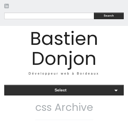
Search
Bastien
Donjon
Développeur web à Bordeaux
Select
css Archive