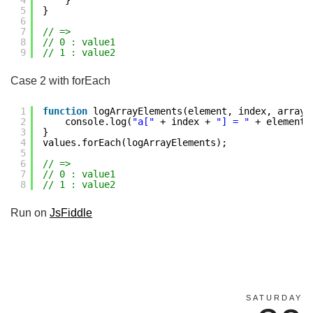
4
}
5
}
6
7
// =>
8
// 0 : value1
9
// 1 : value2
Case 2 with forEach
1
function
logArrayElements(element, index, array)
2
console.log(
"a["
+ index + 
"] = "
+ element)
3
}
4
values.forEach(logArrayElements);
5
6
// =>
7
// 0 : value1
8
// 1 : value2
Run on
JsFiddle
SATURDAY