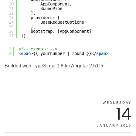
10
AppComponent,
11
RoundPipe
12
],
13
providers: [
14
BaseRequestOptions
15
],
16
bootstrap: [AppComponent]
17
})
1
<!-- exemple -->
2
<
span
>{{ yournumber | round }}</
span
>
Builded with TypeScript 1.8 for Angular 2.RC5
WEDNESDAY
14
JANUARY 2015