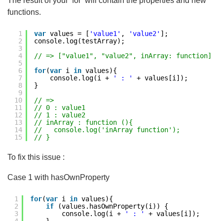
The result of your ‘for’ will contain the properties and new
functions.
1
var
values = [
'value1'
, 
'value2'
];
2
console.log(testArray);
3
4
// => ["value1", "value2", inArray: function]
5
6
for
(
var
i 
in
values){
7
console.log(i + 
' : '
+ values[i]);
8
}
9
10
// =>
11
// 0 : value1
12
// 1 : value2
13
// inArray : function (){
14
//   console.log('inArray function');
15
// }
To fix this issue :
Case 1 with hasOwnProperty
1
for
(
var
i 
in
values){
2
if
(values.hasOwnProperty(i)) {
3
console.log(i + 
' : '
+ values[i]);