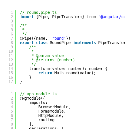
1
// round.pipe.ts
2
import
{Pipe, PipeTransform} from 
"@angular/cor
3
4
/**
5
*
6
*/
7
@Pipe({name: 
'round'
})
8
export
class
RoundPipe 
implements
PipeTransform
9
/**
10
*
11
* @param value
12
* @returns {number}
13
*/
14
transform(value: number): number {
15
return
Math.round(value);
16
}
17
}
1
// app.module.ts
2
@NgModule({
3
imports: [
4
BrowserModule,
5
FormsModule,
6
HttpModule,
7
routing
8
],
9
declarations: [